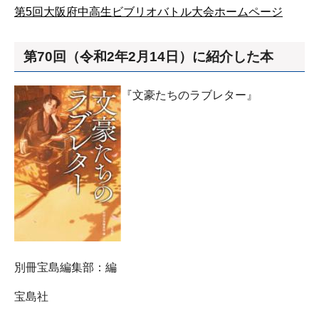
第5回大阪府中高生ビブリオバトル大会ホームページ
第70回（令和2年2月14日）に紹介した本
『文豪たちのラブレター』
別冊宝島編集部：編
宝島社