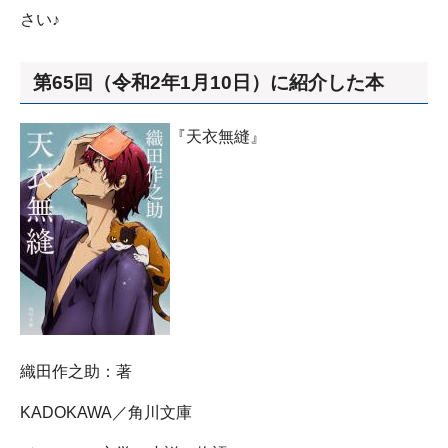
さい♪
第65回（令和2年1月10日）に紹介した本
『天衣無縫』
織田作之助：著
KADOKAWA／角川文庫