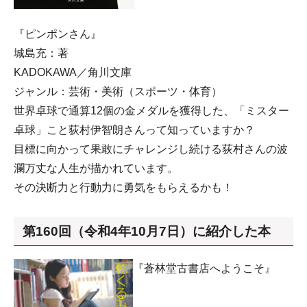
『ピンポンさん』
城島充：著
KADOKAWA／角川文庫
ジャンル：芸術・美術（スポーツ・体育）
世界卓球で通算12個の金メダルを獲得した、「ミスター
卓球」こと荻村伊智朗さんって知っていますか？
目標に向かって果敢にチャレンジし続ける荻村さんの波
瀾万丈な人生が描かれています。
その決断力と行動力に勇気をもらえるかも！
第160回（令和4年10月7日）に紹介した本
『蒼林堂古書店へようこそ』