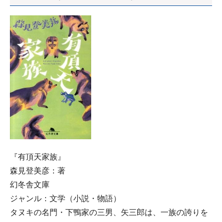
『有頂天家族』
森見登美彦：著
幻冬舎文庫
ジャンル：文学（小説・物語）
タヌキの名門・下鴨家の三男、矢三郎は、一族の誇りを