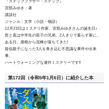
『ステップファザー・ステップ』
宮部みゆき：著
講談社
ジャンル：文学（小説・物語）
12月23日はミステリ作家、宮部みゆきさんの誕生日♪
哲と直は中学生の双子の兄弟。2人きりで暮らす家に、
ある日、屋根から泥棒が落ちてきた!
疑似親子になった3人を巻き込む不思議な事件や出来
事。
ハートウォーミングな連作ミステリーです‼
第172回（令和5年1月6日）に紹介した本