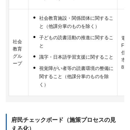
社会教育施設・関係団体に関するこ
と（他課分掌のものを除く）
子どもの読書活動の推進に関するこ
電話：
社会
Fax
と
教育
住所
グル
識字・日本語学習支援に関すること
市 
ープ
8
視覚障がい者等の読書環境の整備に
関すること（他課分掌のものを除
く）
府民チェックボード（施策プロセスの見
える化）