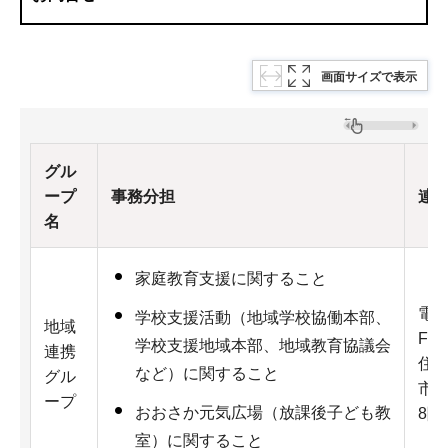
画面サイズで表示
グル
ープ
事務分担
連
名
家庭教育支援に関すること
電話：
学校支援活動（地域学校協働本部、
地域
Fax
学校支援地域本部、地域教育協議会
連携
住所
など）に関すること
グル
市 
ープ
おおさか元気広場（放課後子ども教
8
室）に関すること