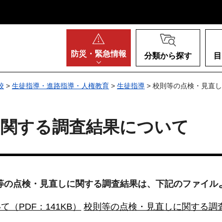
阪府
防災・
緊急情報
分類から探す
目
校
>
生徒指導・進路指導・人権教育
>
生徒指導
> 校則等の点検・見直
に関する調査結果について
校則等の点検・見直しに関する調査結果は、下記のファイ
（PDF：141KB）
校則等の点検・見直しに関する調査