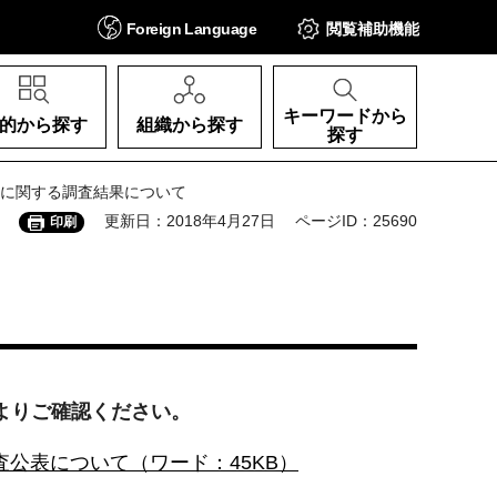
Foreign
Language
閲覧補助
機能
キーワードから
的から探す
組織から探す
探す
しに関する調査結果について
更新日：2018年4月27日
ページID：25690
印刷
ルよりご確認ください。
公表について（ワード：45KB）