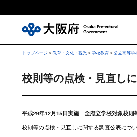
大
トップページ
>
教育・文化・観光
>
学校教育
>
公立高等学
校則等の点検・見直し
平成29年12月15日実施 全府立学校対象
校則等の点検・見直しに関する調査公表について