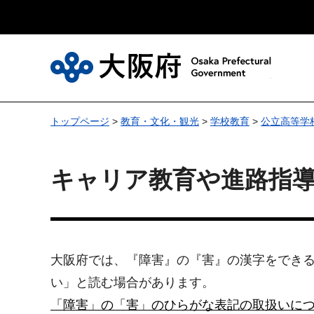
大
トップページ
>
教育・文化・観光
>
学校教育
>
公立高等学
キャリア教育や進路指
大阪府では、『障害』の『害』の漢字をでき
い」と読む場合があります。
「障害」の「害」のひらがな表記の取扱いに