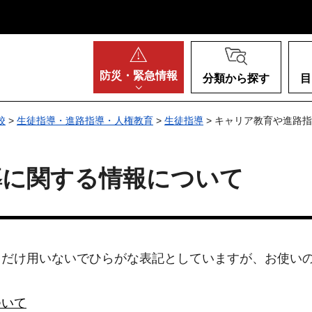
阪府
防災・
緊急情報
分類から探す
目
校
>
生徒指導・進路指導・人権教育
>
生徒指導
> キャリア教育や進路
導に関する情報について
るだけ用いないでひらがな表記としていますが、お使い
ついて