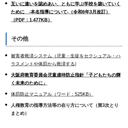
互いに違いを認めあい、ともに学ぶ学校を築いていく
ために -本名指導について-（令和6年3月改訂）
（PDF：1,477KB）
その他
被害者救済システム（児童・生徒をセクシュアル・ハ
ラスメントや体罰から救済する
)
大阪府教育委員会児童虐待防止指針「子どもたちの輝
く未来のために」
体罰防止マニュアル（ワード：525KB）
人権教育の指導方法等の在り方について（第3次とり
まとめ）