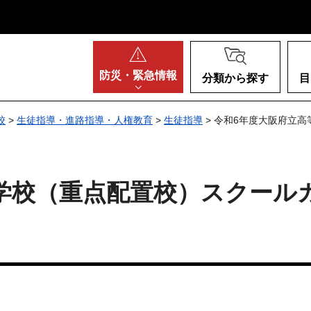
阪府
防災・
緊急情報
分類から探す
目
校
>
生徒指導・進路指導・人権教育
>
生徒指導
> 令和6年度大阪府立
学校（重点配置校）スクール