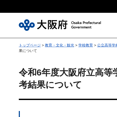
大
トップページ
>
教育・文化・観光
>
学校教育
>
公立高等学
果について
令和6年度大阪府立高等
考結果について