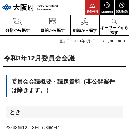
大阪府
緊急情報
Language
閲覧補助
キーワードから
分類から探す
目的から探す
組織から探す
探す
更新日：2021年7月2日
ページID：8616
令和3年12月委員会会議
委員会会議概要・議題資料（非公開案件
は除きます。）
とき
令和3年12月8日（水曜日）