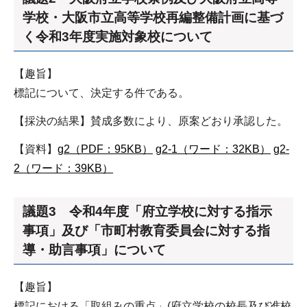
学校・大阪市立高等学校再編整備計画に基づ
く令和3年度実施対象校について
【趣旨】
標記について、決定する件である。
【採決の結果】賛成多数により、原案どおり承認した。
【資料】
g2（PDF：95KB）
g2-1（ワード：32KB）
g2-
2（ワード：39KB）
議題3 令和4年度「府立学校に対する指示
事項」及び「市町村教育委員会に対する指
導・助言事項」について
【趣旨】
標記における「取組みの重点」(府立学校の校長及び准校