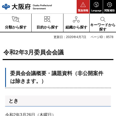
大阪府
緊急情報
Language
閲覧補助
キーワードから
分類から探す
目的から探す
組織から探す
探す
更新日：2020年4月7日
ページID：8578
令和2年3月委員会会議
委員会会議概要・議題資料（非公開案件
は除きます。）
とき
令和2年3月26日（木曜日）