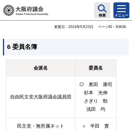
大阪府議会
検索
メニュー
更新日：2024年5月23日
ページID：83636
6 委員名簿
会派名
委員名
◎ 奥田 康司
杉本 光伸
自由民主党大阪府議会議員団
さぎり 勁
浅田 均
民主党・無所属ネット
○ 半田 實