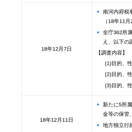
南河内府税
（18年11
全庁362
え、以下の
18年12月7日
【調査内容】
(1)目的
(2)目的
(3)目的
新たに5所
金等の保管、
18年12月11日
地方独立行