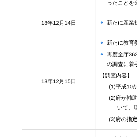
ったことを
新たに産業
18年12月14日
新たに教育
再度全庁3
の調査に着
【調査内容】
18年12月15日
(1)平成
(2)府が
いて、
(3)府の