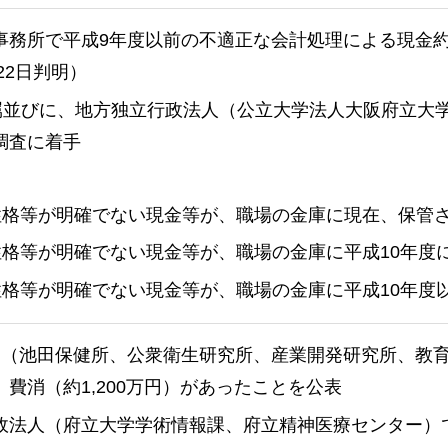
事務所で平成9年度以前の不適正な会計処理による現金約
月22日判明）
所属並びに、地方独立行政法人（公立大学法人大阪府立大
調査に着手
、性格等が明確でない現金等が、職場の金庫に現在、保管
、性格等が明確でない現金等が、職場の金庫に平成10年度
、性格等が明確でない現金等が、職場の金庫に平成10年
属（池田保健所、公衆衛生研究所、産業開発研究所、教
費消（約1,200万円）があったことを公表
政法人（府立大学学術情報課、府立精神医療センター）で