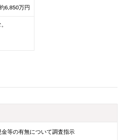
約6,850万円
む。
現金等の有無について調査指示