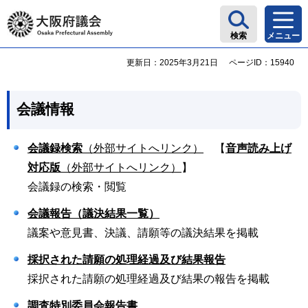
大阪府議会
検索
メニュー
更新日：2025年3月21日
ページID：15940
会議情報
会議録検索
（外部サイトへリンク）
【
音声読み上げ
対応版
（外部サイトへリンク）
】
会議録の検索・閲覧
会議報告（議決結果一覧）
議案や意見書、決議、請願等の議決結果を掲載
採択された請願の処理経過及び結果報告
採択された請願の処理経過及び結果の報告を掲載
調査特別委員会報告書