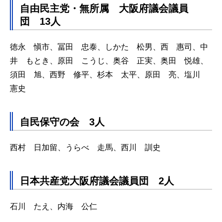
自由民主党・無所属 大阪府議会議員
団 13人
徳永 愼市、冨田 忠泰、しかた 松男、西 惠司、中
井 もとき、原田 こうじ、奥谷 正実、奥田 悦雄、
須田 旭、西野 修平、杉本 太平、原田 亮、塩川
憲史
自民保守の会 3人
西村 日加留、うらべ 走馬、西川 訓史
日本共産党大阪府議会議員団 2人
石川 たえ、内海 公仁