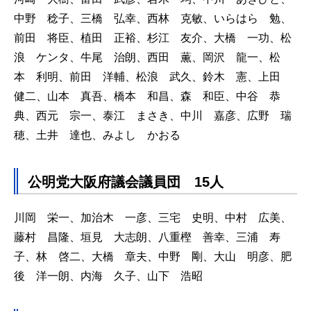
中野 稔子、三橋 弘幸、西林 克敏、いらはら 勉、
前田 将臣、植田 正裕、杉江 友介、大橋 一功、松
浪 ケンタ、牛尾 治朗、西田 薫、岡沢 龍一、松
本 利明、前田 洋輔、松浪 武久、鈴木 憲、上田
健二、山本 真吾、橋本 和昌、森 和臣、中谷 恭
典、西元 宗一、泰江 まさき、中川 嘉彦、広野 瑞
穂、土井 達也、みよし かおる
公明党大阪府議会議員団 15人
川岡 栄一、加治木 一彦、三宅 史明、中村 広美、
藤村 昌隆、垣見 大志朗、八重樫 善幸、三浦 寿
子、林 啓二、大橋 章夫、中野 剛、大山 明彦、肥
後 洋一朗、内海 久子、山下 浩昭