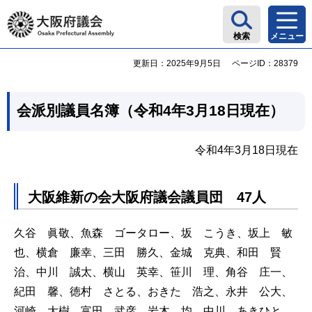
大阪府議会
検索
メニュー
更新日：2025年9月5日
ページID：28379
会派別議員名簿（令和4年3月18日現在）
令和4年3月18日現在
大阪維新の会大阪府議会議員団 47人
久谷 眞敬、魚森 ゴータロー、坂 こうき、坂上 敏
也、横倉 廉幸、三田 勝久、金城 克典、和田 賢
治、中川 誠太、横山 英幸、笹川 理、角谷 庄一、
紀田 馨、徳村 さとる、おきた 浩之、永井 公大、
河崎 大樹、富田 武彦、岩木 均、中川 あきひと、