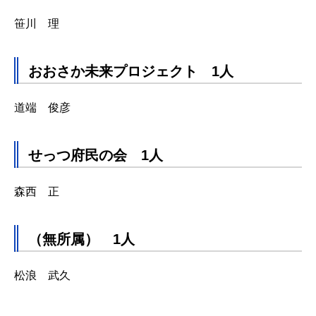
笹川 理
おおさか未来プロジェクト 1人
道端 俊彦
せっつ府民の会 1人
森西 正
（無所属） 1人
松浪 武久