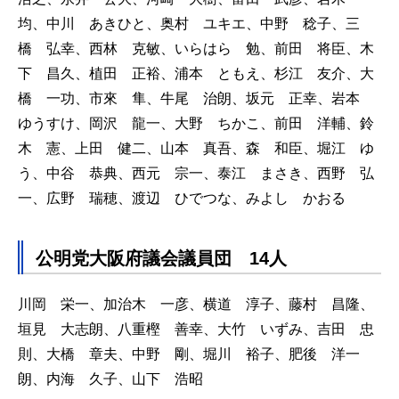
均、中川 あきひと、奥村 ユキエ、中野 稔子、三
橋 弘幸、西林 克敏、いらはら 勉、前田 将臣、木
下 昌久、植田 正裕、浦本 ともえ、杉江 友介、大
橋 一功、市來 隼、牛尾 治朗、坂元 正幸、岩本
ゆうすけ、岡沢 龍一、大野 ちかこ、前田 洋輔、鈴
木 憲、上田 健二、山本 真吾、森 和臣、堀江 ゆ
う、中谷 恭典、西元 宗一、泰江 まさき、西野 弘
一、広野 瑞穂、渡辺 ひでつな、みよし かおる
公
明党大阪府議会議員団 14人
川岡 栄一、加治木 一彦、横道 淳子、藤村 昌隆、
垣見 大志朗、八重樫 善幸、大竹 いずみ、吉田 忠
則、大橋 章夫、中野 剛、堀川 裕子、肥後 洋一
朗、内海 久子、山下 浩昭