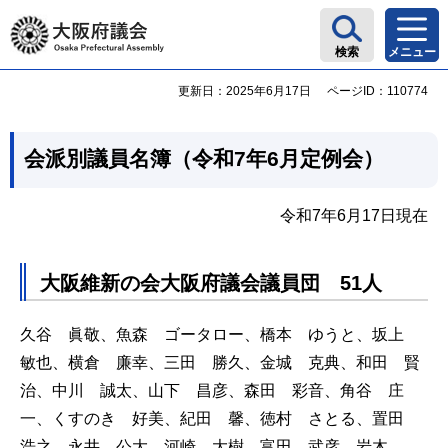
大阪府議会
検索
メニュー
更新日：2025年6月17日
ページID：110774
会派別議員名簿（令和7年6月定例会）
令和7年6月17日現在
大阪維新の会大阪府議会議員団 51人
久谷 眞敬、魚森 ゴータロー、橋本 ゆうと、坂上
敏也、横倉 廉幸、三田 勝久、金城 克典、和田 賢
治、中川 誠太、山下 昌彦、森田 彩音、角谷 庄
一、くすのき 好美、紀田 馨、徳村 さとる、置田
浩之、永井 公大、河崎 大樹、富田 武彦、岩木