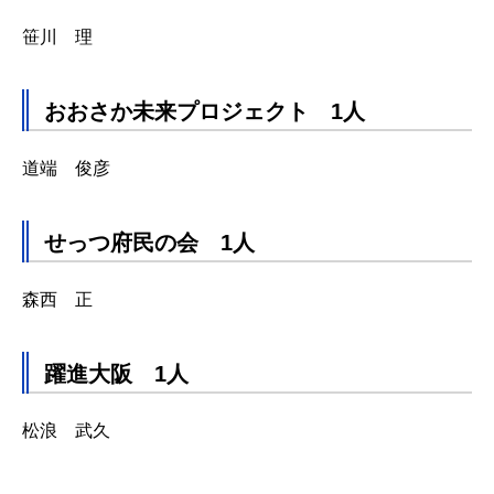
笹川 理
おおさか未来プロジェクト 1人
道端 俊彦
せっつ府民の会 1人
森西 正
躍進大阪 1人
松浪 武久