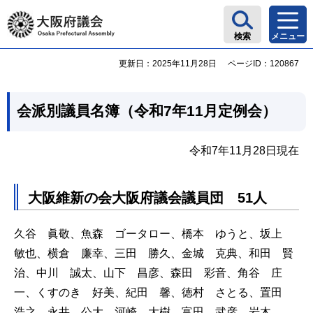
大阪府議会
検索
メニュー
更新日：2025年11月28日
ページID：120867
会派別議員名簿（令和7年11月定例会）
令和7年11月28日現在
大阪維新の会大阪府議会議員団 51人
久谷 眞敬、魚森 ゴータロー、橋本 ゆうと、坂上
敏也、横倉 廉幸、三田 勝久、金城 克典、和田 賢
治、中川 誠太、山下 昌彦、森田 彩音、角谷 庄
一、くすのき 好美、紀田 馨、徳村 さとる、置田
浩之、永井 公大、河崎 大樹、富田 武彦、岩木