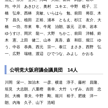
均、中川 あきひと、奥村 ユキエ、中野 稔子、三
橋 弘幸、西林 克敏、いらはら 勉、前田 将臣、木
下 昌久、植田 正裕、浦本 ともえ、杉江 友介、大
橋 一功、市來 隼、牛尾 治朗、坂元 正幸、岩本
ゆうすけ、岡沢 龍一、大野 ちかこ、前田 洋輔、鈴
木 憲、上田 健二、山本 真吾、森 和臣、堀江 ゆ
う、中谷 恭典、西元 宗一、泰江 まさき、西野 弘
一、広野 瑞穂、渡辺 ひでつな、みよし かおる
公明党大阪府議会議員団 14人
川岡 栄一、加治木 一彦、横道 淳子、藤村 昌隆、
垣見 大志朗、八重樫 善幸、大竹 いずみ、吉田 忠
則、大橋 章夫、中野 剛、堀川 裕子、肥後 洋一
朗、内海 久子、山下 浩昭