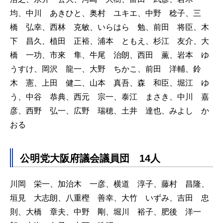
均、中川 あきひと、奥村 ユキエ、中野 稔子、三
橋 弘幸、西林 克敏、いらはら 勉、前田 将臣、木
下 昌久、植田 正裕、浦本 ともえ、杉江 友介、大
橋 一功、市來 隼、牛尾 治朗、西田 薫、岩本 ゆ
うすけ、岡沢 龍一、大野 ちかこ、前田 洋輔、鈴
木 憲、上田 健二、山本 真吾、森 和臣、堀江 ゆ
う、中谷 恭典、西元 宗一、泰江 まさき、中川 嘉
彦、西野 弘一、広野 瑞穂、土井 達也、みよし か
おる
公明党大阪府議会議員団 14人
川岡 栄一、加治木 一彦、横道 淳子、藤村 昌隆、
垣見 大志朗、八重樫 善幸、大竹 いずみ、吉田 忠
則、大橋 章夫、中野 剛、堀川 裕子、肥後 洋一