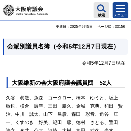
大阪府議会
検索
メニュー
更新日：2025年9月5日
ページID：33156
会派別議員名簿（令和5年12月7日現在）
令和5年12月7日現在
大阪維新の会大阪府議会議員団 52人
久谷 眞敬、魚森 ゴータロー、橋本 ゆうと、坂上
敏也、横倉 廉幸、三田 勝久、金城 克典、和田 賢
治、中川 誠太、山下 昌彦、森田 彩音、角谷 庄
一、くすのき 好美、紀田 馨、徳村 さとる、置田
浩之、永井 公大、河崎 大樹、富田 武彦、岩木