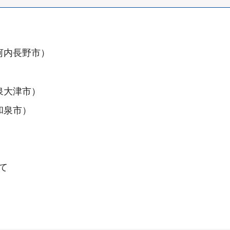
河内長野市）
泉大津市）
和泉市）
て