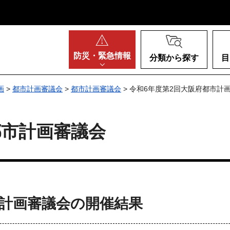
阪府
防災・
緊急情報
分類から探す
目
画
>
都市計画審議会
>
都市計画審議会
> 令和6年度第2回大阪府都市計
都市計画審議会
市計画審議会の開催結果