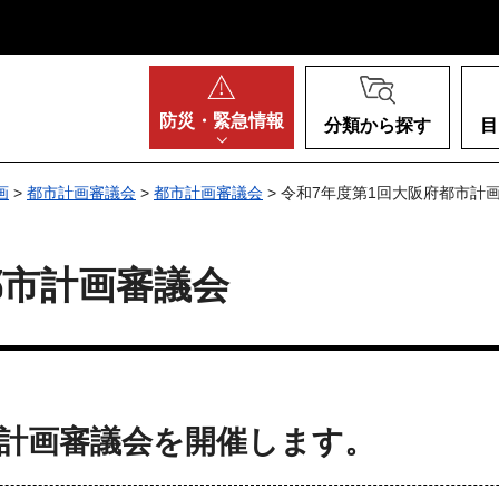
阪府
防災・
緊急情報
分類から探す
目
画
>
都市計画審議会
>
都市計画審議会
> 令和7年度第1回大阪府都市計
都市計画審議会
市計画審議会を開催します。