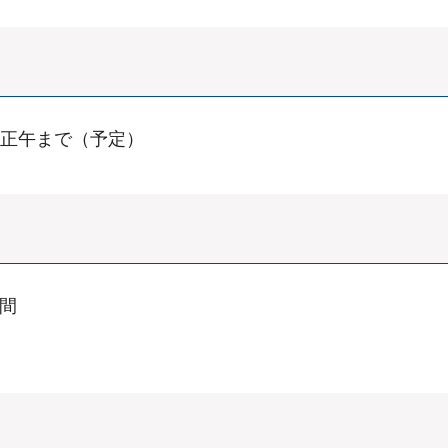
ら正午まで（予定）
間