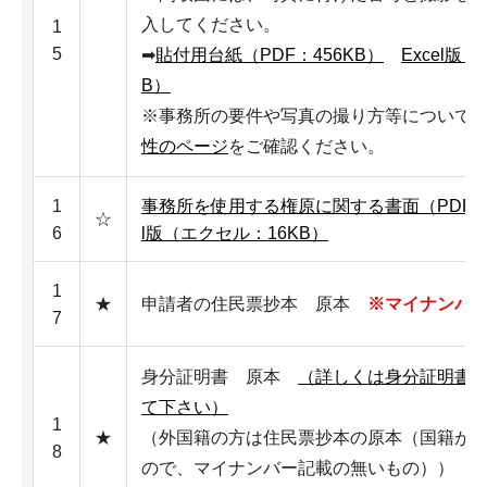
入してください。
1
5
➡
貼付用台紙（PDF：456KB）
Excel版
B）
※事務所の要件や写真の撮り方等について
性のページ
をご確認ください。
1
事務所を使用する権原に関する書面（PDF：1
☆
6
l版（エクセル：16KB）
1
★
申請者の住民票抄本 原本
※マイナンバ
7
身分証明書 原本
（詳しくは身分証明書
て下さい）
1
★
（外国籍の方は住民票抄本の原本（国籍が
8
ので、マイナンバー記載の無いもの））