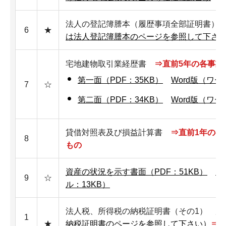
法人の登記簿謄本（履歴事項全部証明書）
6
★
は法人登記簿謄本のページを参照して下さ
宅地建物取引業経歴書
⇒直前5年の各事業
第一面（PDF：35KB）
Word版（ワー
7
☆
第二面（PDF：34KB）
Word版（ワー
貸借対照表及び損益計算書
⇒直前1年の各
8
もの
資産の状況を示す書面（PDF：51KB）
E
9
☆
ル：13KB）
法人税、所得税の納税証明書（その1） 
1
★
納税証明書のページを参照して下さい）
⇒