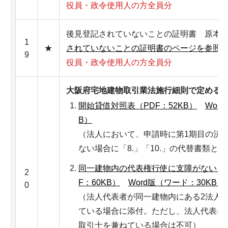
役員・政令使用人の方全員分
後見登記されていないことの証明書 原
1
★
されていないことの証明書のページを参照
9
役員・政令使用人の方全員分
大阪府宅地建物取引業法施行細則で定める
開始貸借対照表（PDF：52KB）
Wor
B）
（法人において、申請時に第1期目の決
ない場合に「8.」「10.」の代替書類と
同一建物内の代表権行使に支障がない旨
2
F：60KB）
Word版（ワード：30KB）
0
（法人代表者が同一建物内にある2法人
ている場合に添付。ただし、法人代表者
取引士を兼ねている場合は不可）