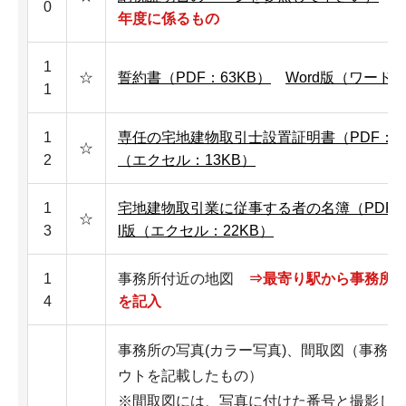
0
年度に係るもの
1
☆
誓約書（PDF：63KB）
Word版（ワード：
1
1
専任の宅地建物取引士設置証明書（PDF：19
☆
2
（エクセル：13KB）
1
宅地建物取引業に従事する者の名簿（PDF：1
☆
3
l版（エクセル：22KB）
1
事務所付近の地図
⇒最寄り駅から事務所
4
を記入
事務所の写真(カラー写真)、間取図（事務
ウトを記載したもの）
※間取図には、写真に付けた番号と撮影し