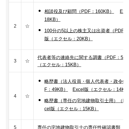
相談役及び顧問（PDF：160KB）
Ex
18KB）
2
☆
100分の5以上の株主又は出資者（PDF：1
版（エクセル：20KB）
代表者等の連絡先に関する調書（PDF：53K
3
☆
（エクセル：15KB）
略歴書（法人役員・個人代表者・政令使
F：49KB）
Excel版（エクセル：14KB
4
☆
略歴書（専任の宅地建物取引士用）（PDF
cel版（エクセル：15KB）
5
専任の宅地建物取引士の専任性確認書類