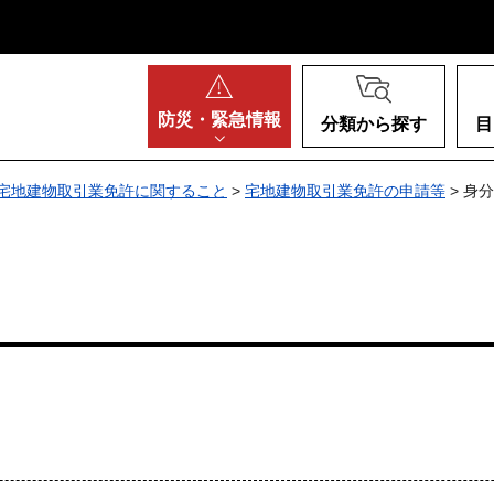
阪府
防災・
緊急情報
分類から探す
目
宅地建物取引業免許に関すること
>
宅地建物取引業免許の申請等
> 身