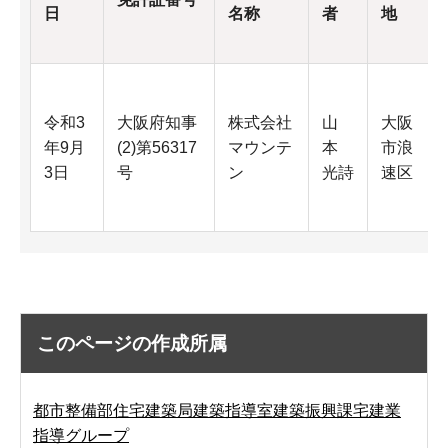
日
名称
者
地
令和3
大阪府知事
株式会社
山
大阪
年9月
(2)第56317
マウンテ
本
市浪
3日
号
ン
光詩
速区
このページの作成所属
都市整備部住宅建築局建築指導室建築振興課宅建業
指導グループ