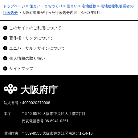
トップページ
>
住まい・まちづくり
>
住まい
>
宅地建物
>
宅地建物取引業者の
行政処分
> 大阪府知事が行った行政処分内容（令和3年9月）
このサイトのご利用について
著作権・リンクについて
ユニバーサルデザインについて
個人情報の取り扱い
サイトマップ
大阪府庁
法人番号：4000020270008
本庁
〒540-8570 大阪市中央区大手前2丁目
代表電話番号 06-6941-0351
咲洲庁舎
〒559-8555 大阪市住之江区南港北1-14-16