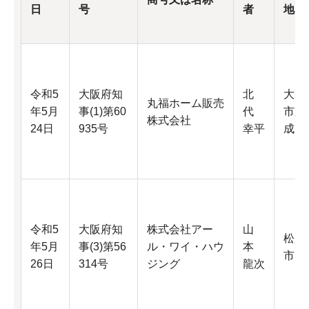
日
号
者
地
令和5
大阪府知
北
大阪
丸福ホーム販売
年5月
事(1)第60
代
市東
株式会社
24日
935号
幸平
成区
令和5
大阪府知
株式会社アー
山
松原
年5月
事(3)第56
ル・ワイ・ハウ
本
市
26日
314号
ジング
龍次