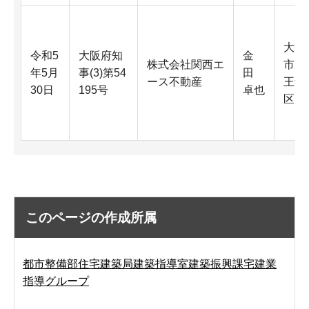
大阪
令和5
大阪府知
金
株式会社関西エ
市天
年5月
事(3)第54
田
ース不動産
王寺
30日
195号
卓也
区
このページの作成所属
都市整備部住宅建築局建築指導室建築振興課宅建業
指導グループ