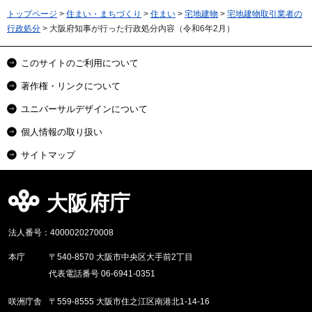
トップページ
>
住まい・まちづくり
>
住まい
>
宅地建物
>
宅地建物取引業者の
行政処分
> 大阪府知事が行った行政処分内容（令和6年2月）
このサイトのご利用について
著作権・リンクについて
ユニバーサルデザインについて
個人情報の取り扱い
サイトマップ
大阪府庁
法人番号：4000020270008
本庁
〒540-8570 大阪市中央区大手前2丁目
代表電話番号 06-6941-0351
咲洲庁舎
〒559-8555 大阪市住之江区南港北1-14-16