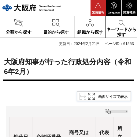
大阪府
緊急情報
Language
閲覧補助
キーワードから
分類から探す
目的から探す
組織から探す
探す
更新日：2024年2月21日
ページID：61553
大阪府知事が行った行政処分内容（令和
6年2月）
画面サイズで表示
所
商号又は
代表
処分日
免許証番号
在
処