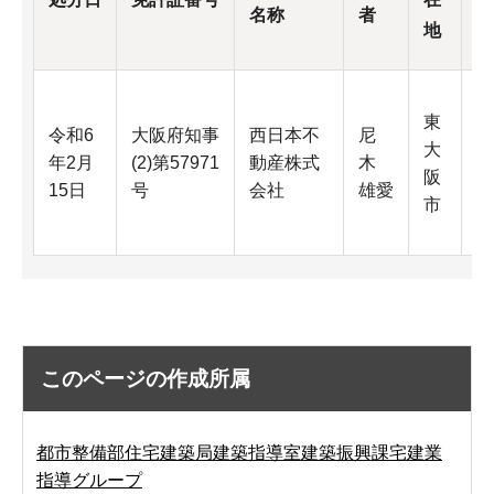
名称
者
地
東
業
令和6
大阪府知事
西日本不
尼
大
年2月
(2)第57971
動産株式
木
（
阪
15日
号
会社
雄愛
間
市
このページの作成所属
都市整備部住宅建築局建築指導室建築振興課宅建業
指導グループ