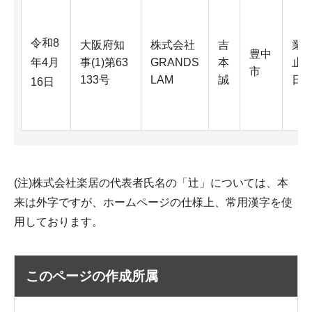
令和8
大阪府知
株式会社
吉
業
豊中
年4月
事(1)第63
GRANDS
本
止（
市
133号
LAM
誠
日
16日
(注)株式会社楽居の代表者氏名の「辻」については、本
来は外字ですが、ホームページの仕様上、常用漢字を使
用しております。
このページの作成所属