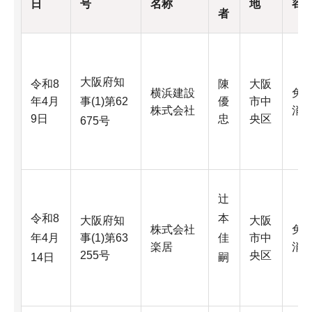
容
日
号
名称
地
者
大阪府知
令和8
陳
大阪
横浜建設
免
年4月
事(1)第62
優
市中
株式会社
消
9日
忠
央区
675号
辻
令和8
本
大阪府知
大阪
株式会社
免
年4月
事(1)第63
佳
市中
楽居
消
255号
央区
14日
嗣