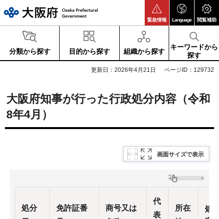
大阪府
緊急情報
Language
閲覧補助
キーワードから
分類から探す
目的から探す
組織から探す
探す
更新日：2026年4月21日
ページID：129732
大阪府知事が行った行政処分内容（令和
8年4月）
画面サイズで表示
代
処分
免許証番
商号又は
所在
処
表