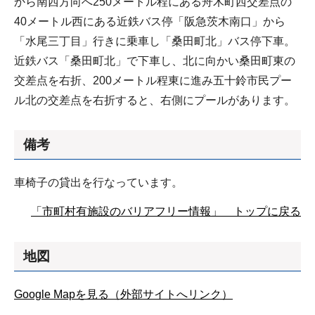
から南西方向へ250メートル程にある舟木町西交差点の
40メートル西にある近鉄バス停「阪急茨木南口」から
「水尾三丁目」行きに乗車し「桑田町北」バス停下車。
近鉄バス「桑田町北」で下車し、北に向かい桑田町東の
交差点を右折、200メートル程東に進み五十鈴市民プー
ル北の交差点を右折すると、右側にプールがあります。
備考
車椅子の貸出を行なっています。
「市町村有施設のバリアフリー情報」 トップに戻る
地図
Google Mapを見る（外部サイトへリンク）