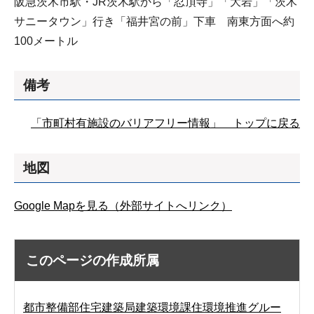
阪急茨木市駅・JR茨木駅から「忍頂寺」「大岩」「茨木
サニータウン」行き「福井宮の前」下車 南東方面へ約
100メートル
備考
「市町村有施設のバリアフリー情報」 トップに戻る
地図
Google Mapを見る（外部サイトへリンク）
このページの作成所属
都市整備部住宅建築局建築環境課住環境推進グルー