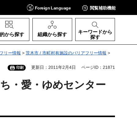
Foreign
Language
閲覧補助
機能
キーワードから
的から探す
組織から探す
探す
フリー情報
>
茨木市 / 市町村有施設のバリアフリー情報
>
更新日：2011年2月4日
ページID：21871
印刷
のち・愛・ゆめセンター