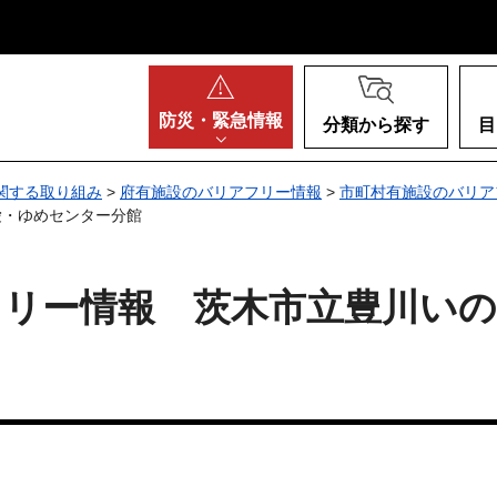
阪府
防災・
緊急情報
分類から探す
目
関する取り組み
>
府有施設のバリアフリー情報
>
市町村有施設のバリア
愛・ゆめセンター分館
フリー情報 茨木市立豊川い