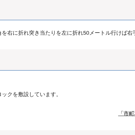
つ角を右に折れ突き当たりを左に折れ50メートル行けば右
ロックを敷設しています。
「市町