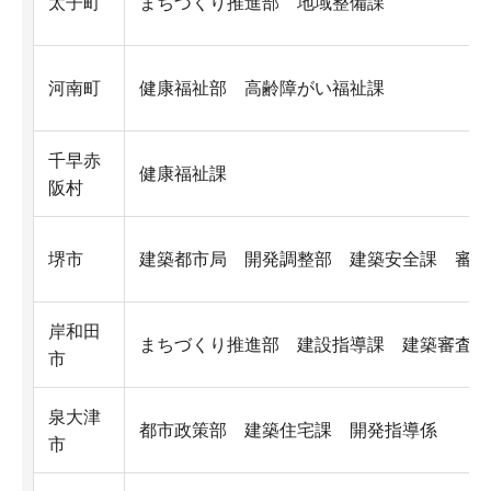
太子町
まちづくり推進部 地域整備課
河南町
健康福祉部 高齢障がい福祉課
千早赤
健康福祉課
阪村
堺市
建築都市局 開発調整部 建築安全課 審査
岸和田
まちづくり推進部 建設指導課 建築審査担
市
泉大津
都市政策部 建築住宅課 開発指導係
市