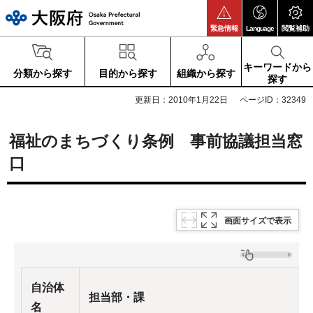
大阪府
緊急情報
Language
閲覧補助
キーワードから
分類から探す
目的から探す
組織から探す
探す
更新日：2010年1月22日
ページID：32349
福祉のまちづくり条例 事前協議担当窓
口
画面サイズで表示
自治体
担当部・課
名