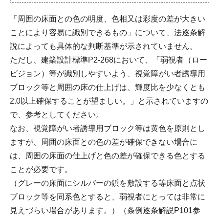
「周囲の床面との色の明度、色相又は彩度の差が大きい
ことにより容易に識別できるもの」について、法逐条解
説によっても具体的な判断基準が示されていません。
ただし、建築設計標準P2-268において、「弱視者（ロー
ビジョン）等が識別しやすいよう、視覚障がい者誘導用
ブロック等と周囲の床の仕上げは、輝度比を少なくとも
2.0以上確保することが望ましい。」と示されていますの
で、参考としてください。
なお、視覚障がい者誘導用ブロック等は黄色を原則とし
ますが、周囲の床面との色の差が確保できない場合に
は、周囲の床面の仕上げと色の差が確保できる色とする
ことが必要です。
（グレーの床面にシルバーの鋲を敷設する等床面と点状
ブロック等を同系色とすると、弱視者にとっては非常に
見えづらい場合があります。）（条例逐条解説P101参