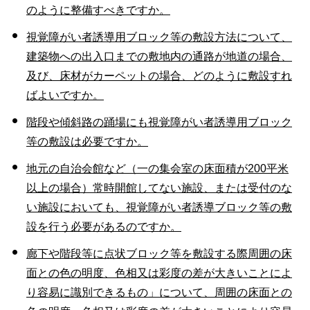
のように整備すべきですか。
視覚障がい者誘導用ブロック等の敷設方法について、
建築物への出入口までの敷地内の通路が地道の場合、
及び、床材がカーペットの場合、どのように敷設すれ
ばよいですか。
階段や傾斜路の踊場にも視覚障がい者誘導用ブロック
等の敷設は必要ですか。
地元の自治会館など（一の集会室の床面積が200平米
以上の場合）常時開館してない施設、または受付のな
い施設においても、視覚障がい者誘導ブロック等の敷
設を行う必要があるのですか。
廊下や階段等に点状ブロック等を敷設する際周囲の床
面との色の明度、色相又は彩度の差が大きいことによ
り容易に識別できるもの」について、周囲の床面との