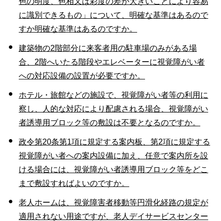
色の明度、色相又は彩度の差が大きいことにより容易
に識別できるもの」について、明確な基準はあるので
すか明確な基準はあるのですか。
建築物の2階部分に来客者用の駐車場のみがある場
合、2階へいたる階段やエレベーターに視覚障がい者
への対応設備の設置が必要ですか。
ホテル・旅館などの施設で、視覚障がい者等の利用に
察し、人的な対応により配慮される場合、視覚障がい
者誘導用ブロック等の敷設は不要となるのですか。
政令第20条第1項に規定する案内板、第2項に規定する
視覚障がい者への案内設備に加え、任意で案内所を設
ける場合には、視覚障がい者誘導用ブロック等をどこ
まで敷設すればよいのですか。
老人ホームは、視覚障害者移動等円滑化経路の規定が
適用されない用途ですが、老人デイサービスセンター