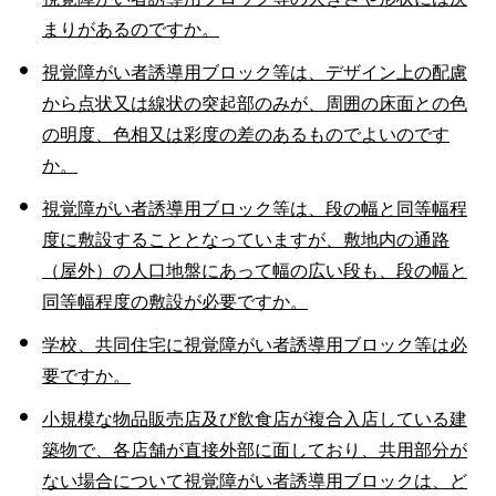
まりがあるのですか。
視覚障がい者誘導用ブロック等は、デザイン上の配慮
から点状又は線状の突起部のみが、周囲の床面との色
の明度、色相又は彩度の差のあるものでよいのです
か。
視覚障がい者誘導用ブロック等は、段の幅と同等幅程
度に敷設することとなっていますが、敷地内の通路
（屋外）の人口地盤にあって幅の広い段も、段の幅と
同等幅程度の敷設が必要ですか。
学校、共同住宅に視覚障がい者誘導用ブロック等は必
要ですか。
小規模な物品販売店及び飲食店が複合入店している建
築物で、各店舗が直接外部に面しており、共用部分が
ない場合について視覚障がい者誘導用ブロックは、ど