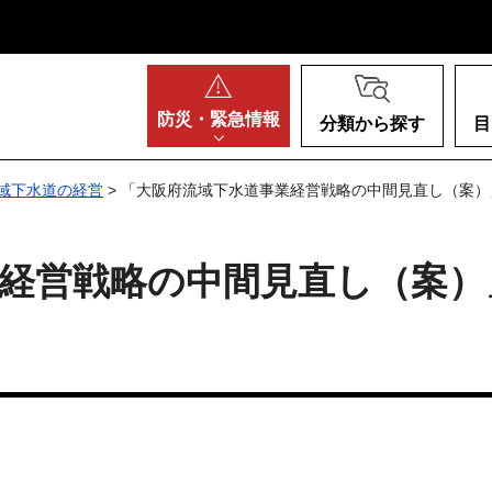
阪府
防災・
緊急情報
分類から探す
目
域下水道の経営
> 「大阪府流域下水道事業経営戦略の中間見直し（案
経営戦略の中間見直し（案）