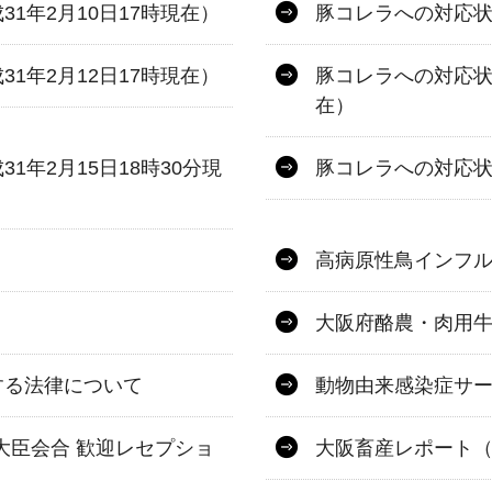
1年2月10日17時現在）
豚コレラへの対応状
1年2月12日17時現在）
豚コレラへの対応状況
在）
年2月15日18時30分現
豚コレラへの対応状
高病原性鳥インフ
大阪府酪農・肉用
する法律について
動物由来感染症サ
大臣会合 歓迎レセプショ
大阪畜産レポート