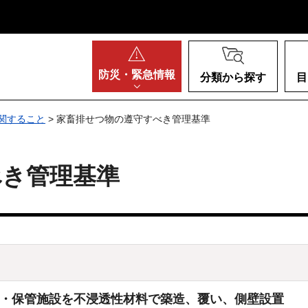
阪府
防災・
緊急情報
分類から探す
目
関すること
> 家畜排せつ物の遵守すべき管理基準
べき管理基準
・保管施設を不浸透性材料で築造、覆い、側壁設置