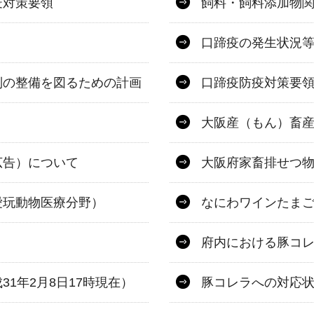
疫対策要領
飼料・飼料添加物
口蹄疫の発生状況
制の整備を図るための計画
口蹄疫防疫対策要
大阪産（もん）畜
広告）について
大阪府家畜排せつ
愛玩動物医療分野）
なにわワインたま
府内における豚コ
1年2月8日17時現在）
豚コレラへの対応状