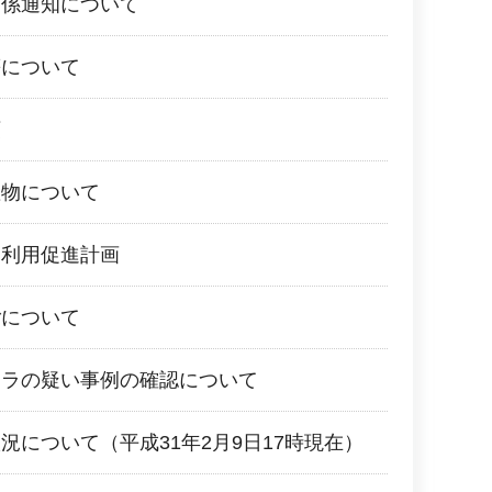
関係通知について
等について
領
産物について
物利用促進計画
ごについて
レラの疑い事例の確認について
況について（平成31年2月9日17時現在）