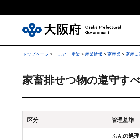
大
トップページ
>
しごと・産業
>
産業情報
>
畜産業
>
畜産に
家畜排せつ物の遵守す
区分
管理基準
ふんの処理