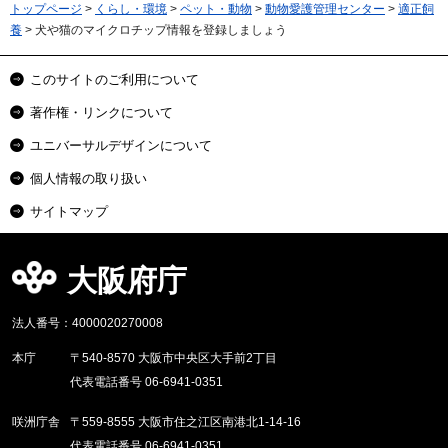
トップページ
>
くらし・環境
>
ペット・動物
>
動物愛護管理センター
>
適正飼
養
> 犬や猫のマイクロチップ情報を登録しましょう
このサイトのご利用について
著作権・リンクについて
ユニバーサルデザインについて
個人情報の取り扱い
サイトマップ
大阪府庁
法人番号：4000020270008
本庁
〒540-8570 大阪市中央区大手前2丁目
代表電話番号 06-6941-0351
咲洲庁舎
〒559-8555 大阪市住之江区南港北1-14-16
代表電話番号 06-6941-0351