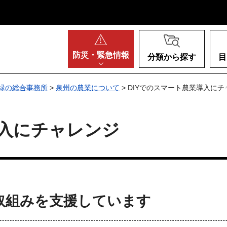
阪府
防災・
緊急情報
分類から探す
目
緑の総合事務所
>
泉州の農業について
> DIYでのスマート農業導入に
導入にチャレンジ
の取組みを支援しています