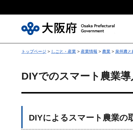
大
トップページ
>
しごと・産業
>
産業情報
>
農業
>
泉州農と
DIYでのスマート農業
DIYによるスマート農業