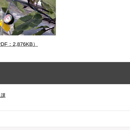
F：2,876KB）
及課