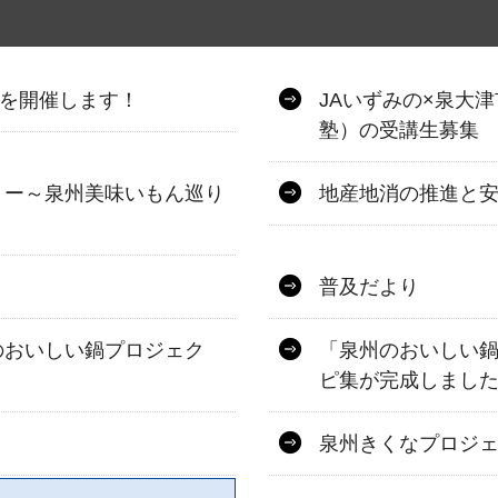
”を開催します！
JAいずみの×泉大
塾）の受講生募集
リー～泉州美味いもん巡り
地産地消の推進と
普及だより
のおいしい鍋プロジェク
「泉州のおいしい
ピ集が完成しまし
泉州きくなプロジ