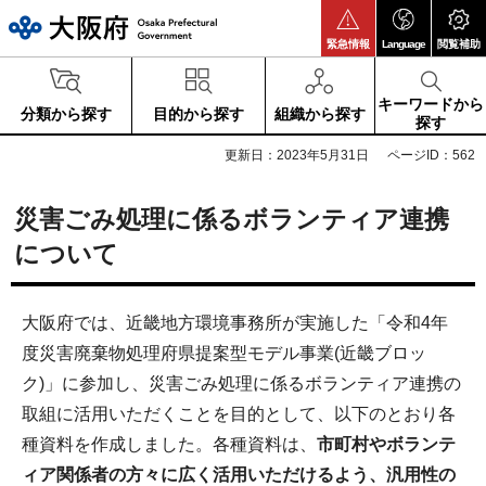
大阪府
緊急情報
Language
閲覧補助
キーワードから
分類から探す
目的から探す
組織から探す
探す
更新日：2023年5月31日
ページID：562
災害ごみ処理に係るボランティア連携
について
大阪府では、近畿地方環境事務所が実施した「令和4年
度災害廃棄物処理府県提案型モデル事業(近畿ブロッ
ク)」に参加し、災害ごみ処理に係るボランティア連携の
取組に活用いただくことを目的として、以下のとおり各
種資料を作成しました。各種資料は、
市町村やボランテ
ィア関係者の方々に広く活用いただけるよう、汎用性の