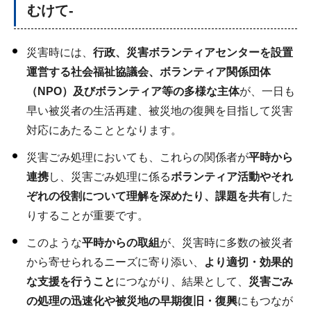
むけて-
災害時には、
行政、災害ボランティアセンターを設置
運営する社会福祉協議会、ボランティア関係団体
（NPO）及びボランティア等の多様な主体
が、一日も
早い被災者の生活再建、被災地の復興を目指して災害
対応にあたることとなります。
災害ごみ処理においても、これらの関係者が
平時から
連携
し、災害ごみ処理に係る
ボランティア活動やそれ
ぞれの役割について理解を深めたり、課題を共有
した
りすることが重要です。
このような
平時からの取組
が、災害時に多数の被災者
から寄せられるニーズに寄り添い、
より適切・効果的
な支援を行うこと
につながり、結果として、
災害ごみ
の処理の迅速化や被災地の早期復旧・復興
にもつなが