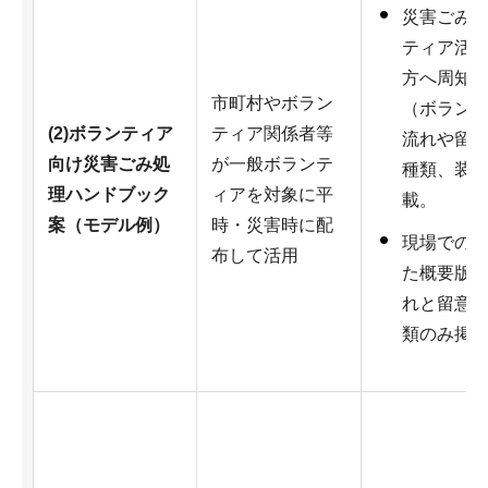
災害ごみ
ティア活
方へ周知
市町村やボラン
（ボラン
(2)ボランティア
ティア関係者等
流れや留
向け災害ごみ処
が一般ボランテ
種類、装
理ハンドブック
ィアを対象に平
載。
案（モデル例）
時・災害時に配
現場での
布して活用
た概要版
れと留意
類のみ掲