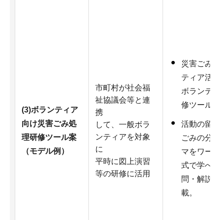
災害ごみ
ティア活
市町村が社会福
ボランテ
祉協議会等と連
修ツール
(3)ボランティア
携
向け災害ごみ処
活動の留
して、一般ボラ
ンティアを対象
理研修ツール案
ごみの分類
に
（モデル例）
マをワー
平時に図上演習
式で学べ
等の研修に活用
問・解説
載。