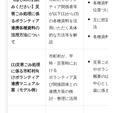
各種資料
みください】災
ティア関係者等
位置づけ
害ごみ処理に係
が以下(1)から(3)
主に想定
るボランティア
の各種資料を活
法
連携各種資料の
用いただく具体
活用方法につい
的な方法等を解
各種資料
て
説
市町村が、平
災害ごみ
時・災害時にお
(1)災害ごみ処理
やボラン
ける
に係る市町村向
概要のほ
けボランティア
ボランティア及
中心とし
連携マニュアル
び関係団体との
案（モデル例）
築に係る
連携方策の検
討・整理に活用