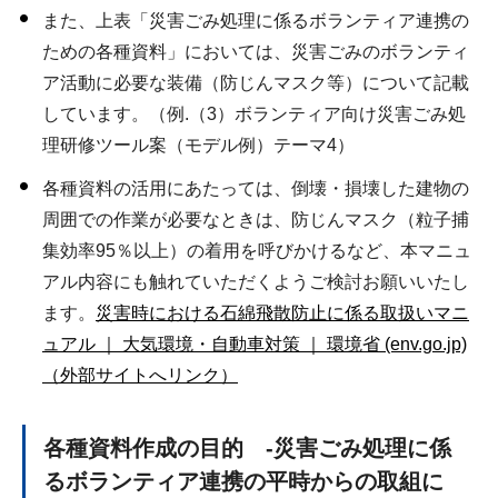
また、上表「災害ごみ処理に係るボランティア連携の
ための各種資料」においては、災害ごみのボランティ
ア活動に必要な装備（防じんマスク等）について記載
しています。（例.（3）ボランティア向け災害ごみ処
理研修ツール案（モデル例）テーマ4）
各種資料の活用にあたっては、倒壊・損壊した建物の
周囲での作業が必要なときは、防じんマスク（粒子捕
集効率95％以上）の着用を呼びかけるなど、本マニュ
アル内容にも触れていただくようご検討お願いいたし
ます。
災害時における石綿飛散防止に係る取扱いマニ
ュアル ｜ 大気環境・自動車対策 ｜ 環境省 (env.go.jp)
（外部サイトへリンク）
各種資料作成の目的 -災害ごみ処理に係
るボランティア連携の平時からの取組に