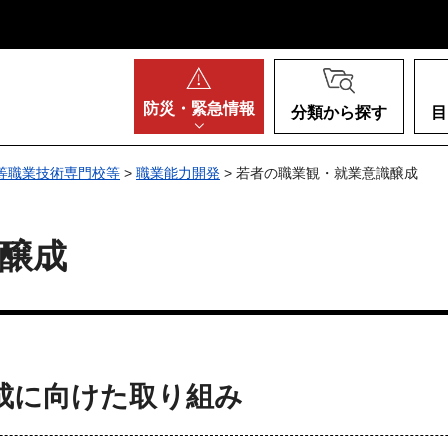
阪府
防災・
緊急情報
分類から探す
目
等職業技術専門校等
>
職業能力開発
> 若者の職業観・就業意識醸成
醸成
成に向けた取り組み