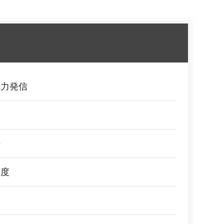
魅力発信
許
制度