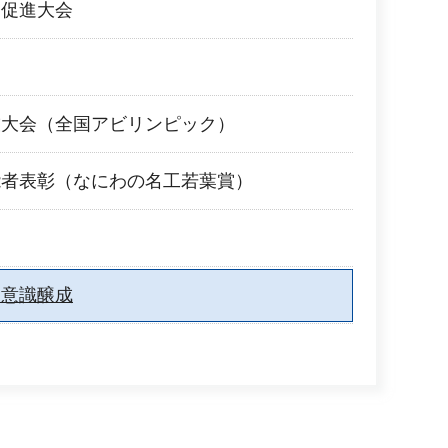
発促進大会
技大会（全国アビリンピック）
能者表彰（なにわの名工若葉賞）
業意識醸成