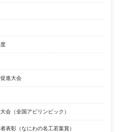
許
制度
発促進大会
技大会（全国アビリンピック）
能者表彰（なにわの名工若葉賞）