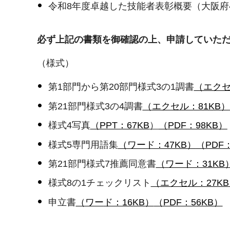
令和8年度卓越した技能者表彰概要（大阪
必ず上記の書類を御確認の上、申請していた
（様式）
第1部門から第20部門様式3の1調書
（エクセ
第21部門様式3の4調書
（エクセル：81KB）
様式4写真
（PPT：67KB
）
（PDF：98KB）
様式5専門用語集
（ワード：47KB）
（PDF
第21部門様式7推薦同意書
（ワード：31KB
様式8の1チェックリスト
（エクセル：27K
申立書
（ワー
ド：16KB）
（PDF：56KB）