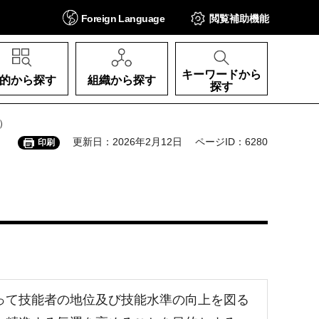
Foreign
Language
閲覧補助
機能
キーワードから
的から探す
組織から探す
探す
）
更新日：2026年2月12日
ページID：6280
印刷
って技能者の地位及び技能水準の向上を図る