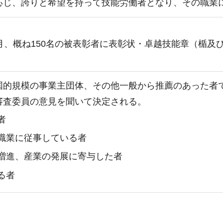
応じ、誇りと希望を持って技能労働者となり、その職業
月、概ね150名の被表彰者に表彰状・卓越技能章（楯及
国的規模の事業主団体、その他一般から推薦のあった者
審査委員の意見を聞いて決定される。
者
職業に従事している者
増進、産業の発展に寄与した者
る者