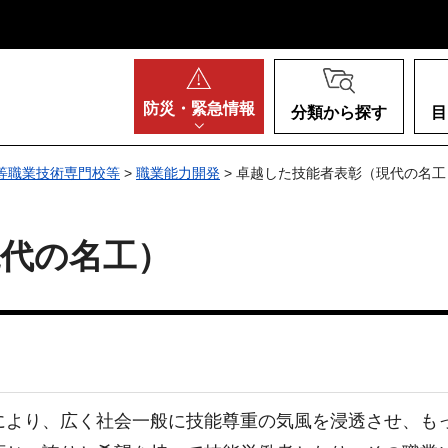
阪府
防災・
緊急情報
分類から探す
目
等職業技術専門校等
>
職業能力開発
> 卓越した技能者表彰（現代の名工
現代の名工）
により、広く社会一般に技能尊重の気風を浸透させ、も