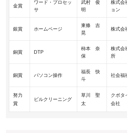
ワード・プロセッ
武村 俊
株式会社
金賞
サ
明
ョン
東條 吉
銀賞
ホームページ
株式会社
晃
柿本 奈
株式会社
銅賞
DTP
保
所
福長 快
銅賞
パソコン操作
社会福祉
斗
努力
草川 聖
クボタイ
ビルクリーニング
賞
太
会社