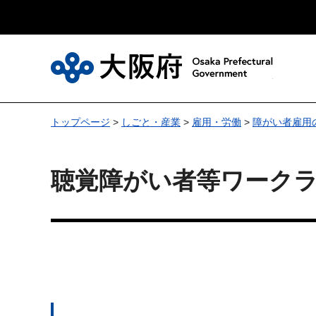
大
トップページ
>
しごと・産業
>
雇用・労働
>
障がい者雇用
聴覚障がい者等ワーク