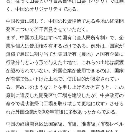
る。従って山寨という言葉自体は山寨（パクリ）では無
く、中国のオリジナリティである。
中国投資に関して、中国の投資場所である各地の経済開
発区について若干言及させていただく。
まず、中国の土地はすべて国有（全人民所有制）で、企
業や個人は使用権を有するだけである。例外は、国家が
無償で農民に割り当てた集団所有（農地）と国有企業に
行政分与という形で与えた土地で、これらの土地は譲渡
が認められていない。外国企業が使用できるのは、国家
が有償で払い下げた土地で、使用目的が限定されてい
る。何故このようなことを申し上げるかと言うと、この
原則に違反した開発区で工場を建設したが、中央政府の
命令で現状復帰（工場を取り壊して更地に戻す）させら
れた外国企業が2002年前後に多数あったからである。
中国の経済開発区は国家級、省級、准省級（省都レベル