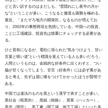
どと言い訳するのはまだしも、“雲隠れにし夜半の月か
な”ということが多い。こうなると撤退も困難を極める。
最近、「またぞろ地方の開発区」なるものが増えてお
り、2002年の事態再現を危惧している。中国への投資、
ことに工場建設、投資先は慎重にチェックする必要があ
る。
ひと昔前になるが、電柱に張られた“気をつけよう、甘い
言葉と暗い道”という標識を覚えている人も多いだろう。
人間というものは、金銭的な好条件に出くわすと、つい
脇が甘くなってしまう。甘言（好条件）には必ず裏があ
ると考え、先ずは眉に唾をつけてかかったほうが賢明で
ある。
中国では違法のものを黒という漢字で表すことが多い。
黒社会（暗黒街）、黒銭（賄賂）、黒客（ハッカー）、
黒市（闇市）、黒工廠（闇工場、地下工場）といった具