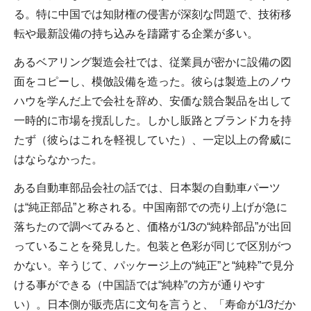
る。特に中国では知財権の侵害が深刻な問題で、技術移
転や最新設備の持ち込みを躊躇する企業が多い。
あるベアリング製造会社では、従業員が密かに設備の図
面をコピーし、模倣設備を造った。彼らは製造上のノウ
ハウを学んだ上で会社を辞め、安価な競合製品を出して
一時的に市場を撹乱した。しかし販路とブランド力を持
たず（彼らはこれを軽視していた）、一定以上の脅威に
はならなかった。
ある自動車部品会社の話では、日本製の自動車パーツ
は“純正部品”と称される。中国南部での売り上げが急に
落ちたので調べてみると、価格が1/3の“純粋部品”が出回
っていることを発見した。包装と色彩が同じで区別がつ
かない。辛うじて、パッケージ上の“純正”と“純粋”で見分
ける事ができる（中国語では“純粋”の方が通りやす
い）。日本側が販売店に文句を言うと、「寿命が1/3だか