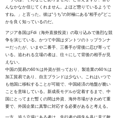
んなかなか信じてくれません。よほど懲りているようで
すね。」と言った。彼は“うち”の対極にある“相手が”どこ
かを良く知っているのだ。
アジア各国はFdi（海外直接投資）の取り込みで激烈な競
争を演じている。かつて中国はダントツのトップランナ
ーだったが、いまや二番手、三番手が背後に忍び寄って
いる。追われる立場の者は、往々にして背後の相手が見
えない。
中国の貿易の60％は外資が担っており、製造業の60％は
加工貿易であり、自主ブランドは少ない。これはいつで
も他国に移転することが可能で、中国経済の地盤が脆い
ことを意味している。新成長モデルが定着するまで、中
国にとってまだ暫くの間は外資、海外市場がきわめて重
要で、外国企業に真摯に対応する必要があると考える。
一方、追う立場にある者は、先行者の得失を具に見て敵