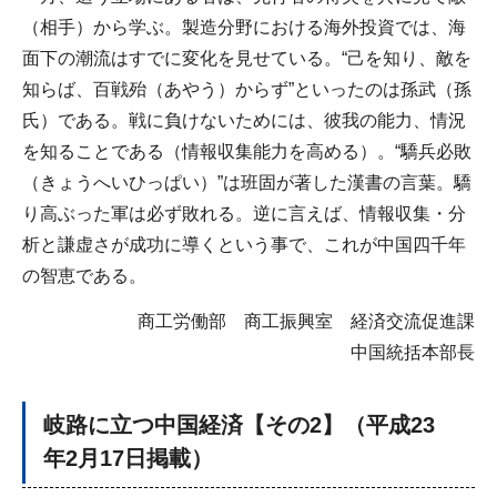
（相手）から学ぶ。製造分野における海外投資では、海
面下の潮流はすでに変化を見せている。“己を知り、敵を
知らば、百戦殆（あやう）からず”といったのは孫武（孫
氏）である。戦に負けないためには、彼我の能力、情況
を知ることである（情報収集能力を高める）。“驕兵必敗
（きょうへいひっぱい）”は班固が著した漢書の言葉。驕
り高ぶった軍は必ず敗れる。逆に言えば、情報収集・分
析と謙虚さが成功に導くという事で、これが中国四千年
の智恵である。
商工労働部 商工振興室 経済交流促進課
中国統括本部長
岐路に立つ中国経済【その2】
（平成23
年2月17日掲載）