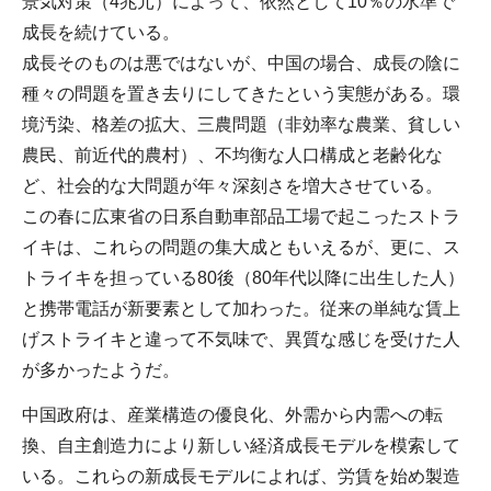
景気対策（4兆元）によって、依然として10％の水準で
成長を続けている。
成長そのものは悪ではないが、中国の場合、成長の陰に
種々の問題を置き去りにしてきたという実態がある。環
境汚染、格差の拡大、三農問題（非効率な農業、貧しい
農民、前近代的農村）、不均衡な人口構成と老齢化な
ど、社会的な大問題が年々深刻さを増大させている。
この春に広東省の日系自動車部品工場で起こったストラ
イキは、これらの問題の集大成ともいえるが、更に、ス
トライキを担っている80後（80年代以降に出生した人）
と携帯電話が新要素として加わった。従来の単純な賃上
げストライキと違って不気味で、異質な感じを受けた人
が多かったようだ。
中国政府は、産業構造の優良化、外需から内需への転
換、自主創造力により新しい経済成長モデルを模索して
いる。これらの新成長モデルによれば、労賃を始め製造