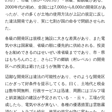
の市）、市級（県レベルの市）・県級、郷鎮級がある。
2000年代の初め、全国には7,000から8,000の開発区があ
ったが、その多くが土地の使用方法が上記の規定に反し
た違法開発であり、実に七割が国の命令で閉鎖させられ
た。
各級の開発区は規模と施設に大きな差異があり、また電
気や水は国家級、省級の順に優先的に供給される。投資
をお勧めできるのはせいぜい准省級までであり、市・県
はもちろんのこと、さらに下の郷鎮（村レベル）の開発
区への投資は避けたほうが無難である。
辺鄙な開発区は違法の可能性があり、そのような開発区
にかぎって好条件を提示してくる。曰く、土地代と税金
は数年間無料、行政サービスは迅速、周囲にはゴルフ場
と娯楽施設の建設が予定されている・・云々。工場が完
成したら、電気や水が来ない、各種の優遇措置は雲散霧
消など、トラブル続出。政策や規定が急に変わった、な