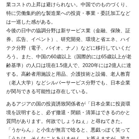
業コストの上昇は避けられない。中国でのものづくり、
特に労働集約的な製造業への投資・事業・委託加工など
は一巡した感がある。
今後の日中の協調分野は新サービス業（金融、保険、証
券、広告、イベント）、研究開発、環境と省エネ、ハイ
テク分野（電子、バイオ、ナノ）などに移行していくだ
ろう。また、中国の60歳以上（国際的には65歳以上が老
齢基準）の人口は現在1.5億人で、2020年には2億人に達
する。高齢者用施設と用品、介護技術と設備、老人教育
（老人大学）などシルバーサービス分野でも、日本企業
が関与できる可能性は存在している。
あるアジアの国の投資誘致関係者が「日本企業に投資環
境を説明すると、必ず撤退・閉鎖・清算はできるのかと
質問があります。何故でしょうねぇ」と尋ねてきた。
「うからん」と小生が無言で唸ると、悪戯っぽく笑って
「うちは、そんなことありません、と答えますが、皆さ