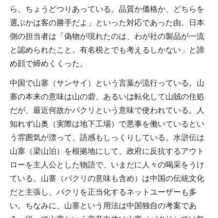
ら、ちょうどつりあっている。品質か価格か、どちらを
選ぶかは客の勝手だよ」といった対応であった由。日本
側の担当者は「偽物が現れたのは、わが社の製品が一流
と認められたこと。有名税とでも考えるしかない」と諦
め顔で締めくくった。
中国で山寨（サンサイ）という言葉が流行っている。山
寨の本来の意味は山の砦、あるいは転化して山賊の住処
だが、最近何故かパクリという意味で使われている。人
知れず山奥（実際は地下工場）で悪事を働いているとい
う雰囲気が漂って、語感もしっくりしている。水滸伝は
山寨（梁山泊）を根拠地にして、政府に反抗するアウト
ローを主人公とした物語で、いまだに人々の喝采をうけ
ている。山寨（パクリの意味も含め）は中国の伝統文化
だと主張し、パクリを正当化するネットユーザーも多
い。ちなみに、山寨という用法は中国独自の考案であ