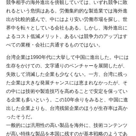
競争相手の海外進出を傍観していては、いずれ競争に敗
れるという危惧はある。労働集約的な製造業では海外進
出が比較的盛んで、中にはより安い労働市場を探し、世
界中を転々としている会社もある。しかし、海外進出に
よるコスト低減メリット、あるいは競争力のアップはす
べての業種・会社に共通するものではない。
台湾企業は1990年代に大挙して中国に進出した。中には
生存をかけての、文字通りのベンチャーを展開したが、
失敗して消滅した企業も少なくない。一方、台湾に残っ
た企業は大きな発展チャンスには恵まれなかったが、そ
の中には技術や製造技巧を高めることで安定を保ってい
る企業も多いという。この10年余りをみると、中国に進
出した企業よりも、台湾残留企業のほうが生存率は高か
ったそうだ。
一般的には汎用性の高い製品を海外に、技術コンテンツ
が高い特殊な製品を本国に残すのが基本戦略のようであ