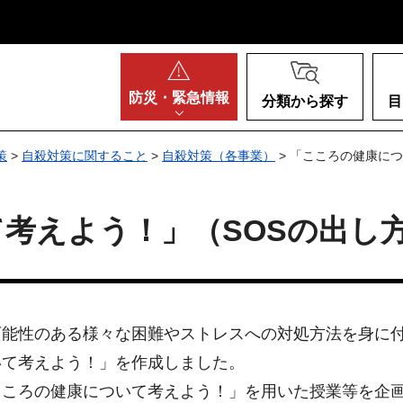
阪府
防災・
緊急情報
分類から探す
目
策
>
自殺対策に関すること
>
自殺対策（各事業）
> 「こころの健康に
考えよう！」（SOSの出し
能性のある様々な困難やストレスへの対処方法を身に付
いて考えよう！」を作成しました。
こころの健康について考えよう！」を用いた授業等を企