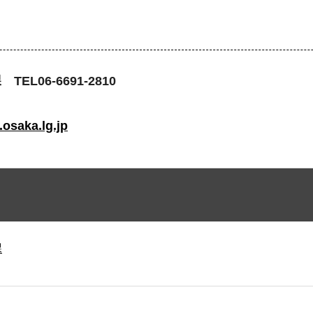
06-6691-2810
osaka.lg.jp
課