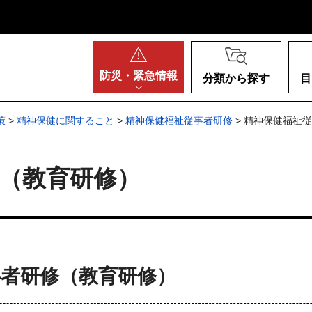
阪府
防災・
緊急情報
分類から探す
目
策
>
精神保健に関すること
>
精神保健福祉従事者研修
> 精神保健福祉
（教育研修）
事者研修（教育研修）