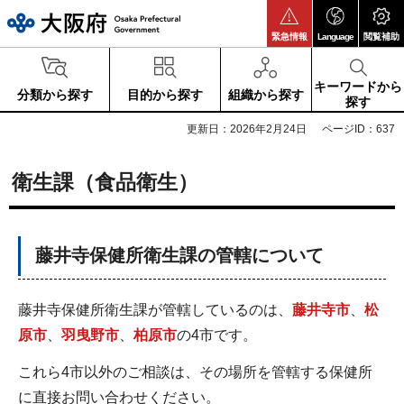
大阪府
緊急情報
Language
閲覧補助
キーワードから
分類から探す
目的から探す
組織から探す
探す
更新日：2026年2月24日
ページID：637
衛生課（食品衛生）
藤井寺保健所衛生課の管轄について
藤井寺保健所衛生課が管轄しているのは、
藤井寺市
、
松
原市
、
羽曳野市
、
柏原市
の4市です。
これら4市以外のご相談は、その場所を管轄する保健所
に直接お問い合わせください。