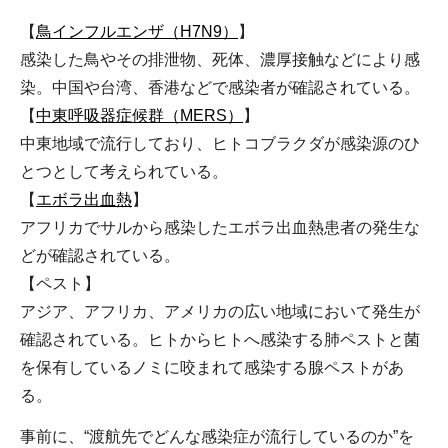
【
鳥インフルエンザ（H7N9）
】
感染した鳥やその排泄物、死体、濃厚接触などにより感
染。中国や台湾、香港などで感染者が確認されている。
【
中東呼吸器症候群（MERS）
】
中東地域で流行しており、ヒトコブラクダが感染源のひ
とつとして考えられている。
【
エボラ出血熱
】
アフリカでサルから感染したエボラ出血熱患者の発生な
どが確認されている。
【ペスト】
アジア、アフリカ、アメリカの広い地域において発生が
確認されている。ヒトからヒトへ感染する肺ペストと菌
を保有しているノミに咬まれて感染する腺ペストがあ
る。
事前に、“渡航先でどんな感染症が流行しているのか”を