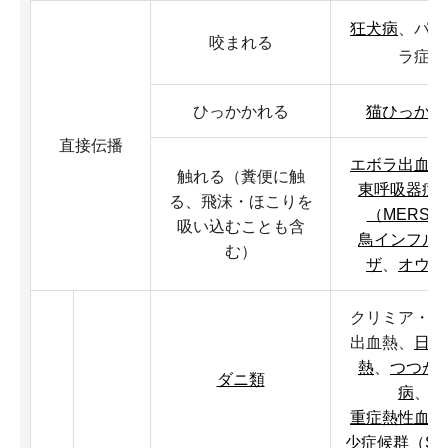
狂犬病
、パス
咬まれる
ラ症
ひっかかれる
猫ひっかき
直接伝播
エボラ出血熱
触れる（糞便に触
東呼吸器症
る、飛沫・ほこりを
（MERS）
吸い込むことも含
鳥インフル
む）
ザ
、
オウム
クリミア・コ
出血熱、
日本
熱
、
つつが
ダニ類
病
、
重症熱性血小
少症候群（SF