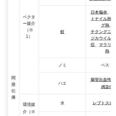
日本脳炎
、
ウ
ベクタ
トナイル熱
、
ー媒介
グ熱
、
（※
蚊
チクングニア
1）
ジカウイルス
症
、
マラリア
熱
ノミ
ペスト
間
腸管出血性大
ハエ
接
感染症
伝
播
水
レプトスピ
環境媒
介（※