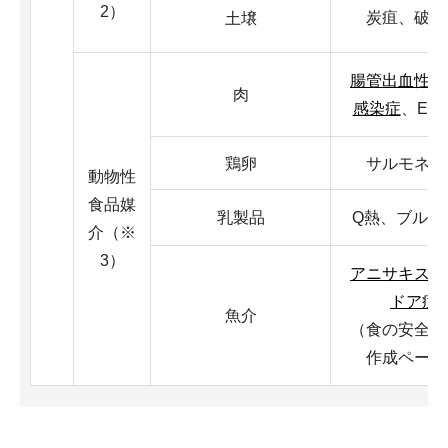
2）
炭疽、破傷
土壌
腸管出血性大
肉
感染症
、E型
鶏卵
サルモネラ
動物性
食品媒
乳製品
Q熱、ブルセ
介（※
3）
アニサキス症
ドア症
魚介
（食の安全推
作成ページ