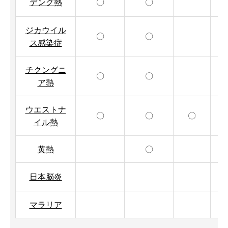
デング熱
〇
〇
ジカウイル
〇
〇
ス感染症
チクングニ
〇
〇
ア熱
ウエストナ
〇
〇
〇
イル熱
黄熱
〇
日本脳炎
マラリア