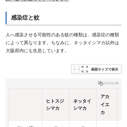
感染症と蚊
人へ感染させる可能性のある蚊の種類は、感染症の種類
によって異なります。ちなみに、ネッタイシマカ以外は
大阪府内にも生息しています。
画面サイズで表示
アカ
チ
ヒトスジ
ネッタイ
イエ
イ
シマカ
シマカ
カ
カ