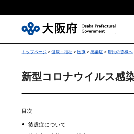
大
トップページ
>
健康・福祉
>
医療
>
感染症
>
府民の皆様へ
新型コロナウイルス感
目次
後遺症について