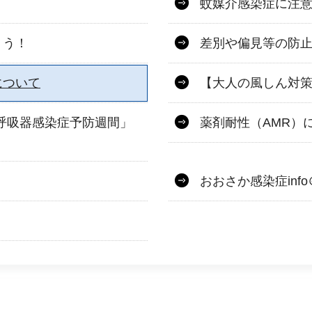
蚊媒介感染症に注
ょう！
差別や偏見等の防
について
【大人の風しん対
・呼吸器感染症予防週間」
薬剤耐性（AMR）
おおさか感染症info