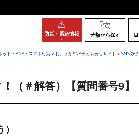
阪府
防災・
緊急情報
分類から探す
目
ネット・SNS・スマホ対策
>
おおさかSNS子ども安心サイト
>
SNSの
ク！（＃解答）【質問番号9】
う）