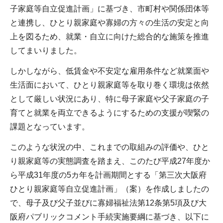
子家庭等自立促進計画」に基づき、市町村や関係団体等
と連携し、ひとり親家庭や寡婦の方々の生活の安定と向
上を図るため、就業・自立に向けた総合的な施策を推進
してまいりました。
しかしながら、低賃金や不安定な雇用条件など就業面や
生活面において、ひとり親家庭等を取り巻く環境は依然
として厳しい状況にあり、特に母子家庭や父子家庭の子
育てと就業を両立できるようにするための支援が喫緊の
課題となっています。
このような状況の中、これまでの取組みの評価や、ひと
り親家庭等の実態調査を踏まえ、このたび平成27年度か
ら平成31年度の5カ年を計画期間とする「第三次大阪府
ひとり親家庭等自立促進計画」（案）を作成しましたの
で、母子及び父子並びに寡婦福祉法第12条第5項及び大
阪府パブリックコメント手続実施要綱に基づき、以下に