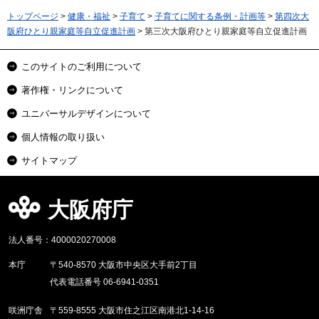
トップページ
>
健康・福祉
>
子育て
>
子育てに関する条例・計画等
>
第四次大
阪府ひとり親家庭等自立促進計画
> 第三次大阪府ひとり親家庭等自立促進計画
このサイトのご利用について
著作権・リンクについて
ユニバーサルデザインについて
個人情報の取り扱い
サイトマップ
大阪府庁
法人番号：4000020270008
本庁
〒540-8570 大阪市中央区大手前2丁目
代表電話番号 06-6941-0351
咲洲庁舎
〒559-8555 大阪市住之江区南港北1-14-16