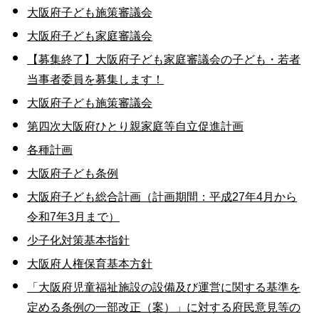
大阪府子ども施策審議会
大阪府子ども家庭審議会
【募集終了】大阪府子ども家庭審議会の子ども・若者
当事者委員を募集します！
大阪府子ども施策審議会
第四次大阪府ひとり親家庭等自立促進計画
各種計画
大阪府子ども条例
大阪府子ども総合計画（計画期間：平成27年4月から
令和7年3月まで）
少子化対策基本指針
大阪府人権保育基本方針
「大阪府児童福祉施設の設備及び運営に関する基準を
定める条例の一部改正（案）」に対する府民意見等の