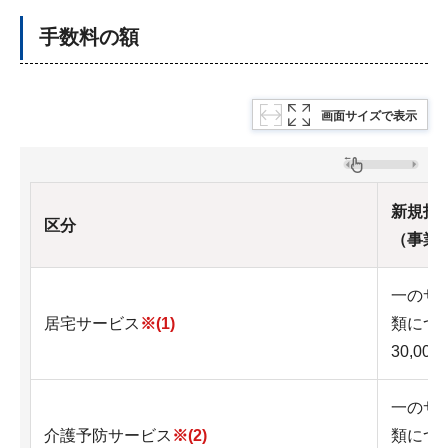
手数料の額
画面サイズで表示
新規指
区分
（事業
一のサ
居宅サービス
※(1)
類につ
30,000
一のサ
介護予防サービス
※(2)
類につ