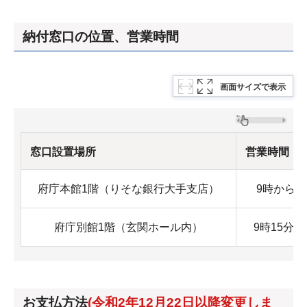
納付窓口の位置、営業時間
画面サイズで表示
窓口設置場所
営業時間
府庁本館1階（りそな銀行大手支店）
9時から1
府庁別館1階（玄関ホール内）
9時15分か
お支払方法
(令和2年12月22日以降変更しま